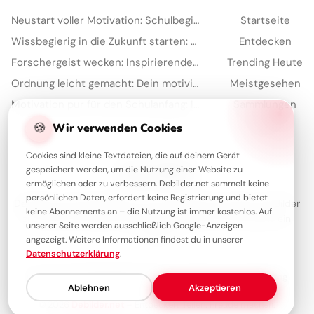
Neustart voller Motivation: Schulbeginn inspirieren und auf TikTok verbreiten!
Startseite
Wissbegierig in die Zukunft starten: Dein 'Lesen bildet' Bild für Snapchat
Entdecken
Forschergeist wecken: Inspirierende Schulstart-Bilder für Facebook
Trending Heute
Ordnung leicht gemacht: Dein motivierender Spruch für Instagram zum Schulstart!
Meistgesehen
Motivation pur für den Schulanfang: Inspirierende Botschaft zum Teilen per WhatsApp!
Sammlungen
🍪
Artikel
Wir verwenden Cookies
Cookies sind kleine Textdateien, die auf deinem Gerät
gespeichert werden, um die Nutzung einer Website zu
Über Debilder
ermöglichen oder zu verbessern. Debilder.net sammelt keine
persönlichen Daten, erfordert keine Registrierung und bietet
Debilder ist deine Plattform für die schönsten Grüße und Bilder
keine Abonnements an – die Nutzung ist immer kostenlos. Auf
zum Teilen. Entdecke unsere Sammlung und verschenke ein
unserer Seite werden ausschließlich Google-Anzeigen
Lächeln!
angezeigt. Weitere Informationen findest du in unserer
Datenschutzerklärung
.
Über uns
Kontakt
Redaktion
Impressum
Datenschutzerklärung
Ablehnen
Akzeptieren
© 2026
Debilder.net
– Entdecken. Teilen. Freude machen.