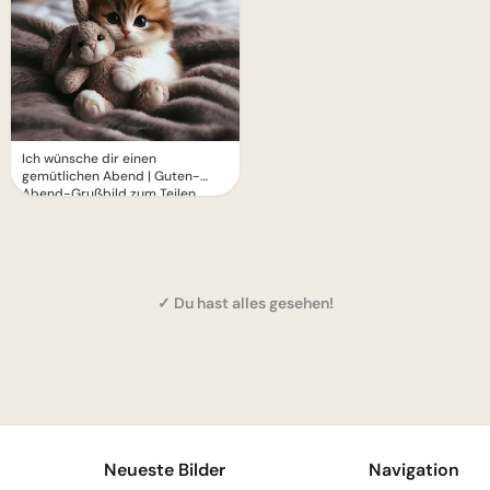
Ich wünsche dir einen
gemütlichen Abend | Guten-
Abend-Grußbild zum Teilen
✓ Du hast alles gesehen!
1
Neueste Bilder
Navigation