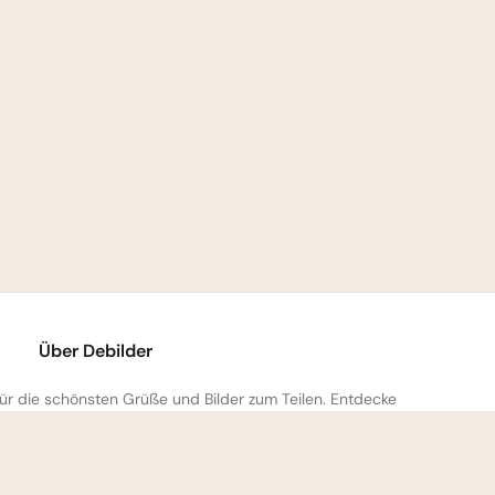
Über Debilder
 für die schönsten Grüße und Bilder zum Teilen. Entdecke
mmlung und verschenke ein Lächeln!