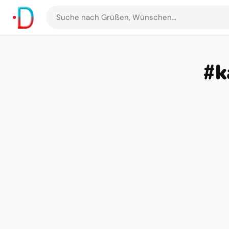
Suche
nach
Grüßen
und
#k
Bildern