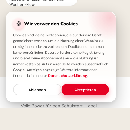
Wochen-Flow
🍪
Wir verwenden Cookies
Cookies sind kleine Textdateien, die auf deinem Gerät
gespeichert werden, um die Nutzung einer Website zu
ermöglichen oder zu verbessern. Debilder.net sammelt
keine persönlichen Daten, erfordert keine Registrierung
und bietet keine Abonnements an – die Nutzung ist
1
immer kostenlos. Auf unserer Seite werden ausschließlich
Google-Anzeigen angezeigt. Weitere Informationen
findest du in unserer
Datenschutzerklärung
.
Ablehnen
Akzeptieren
Neueste Bilder
Volle Power für den Schulstart – coole Sprüche für TikTok!
Servus Motiv für den Schulstart: Eine lustige Eichhörnchen Grafik für WhatsApp
Ein Super-Start in die Schule! Tolle Bilder für Pinterest zum Teilen.