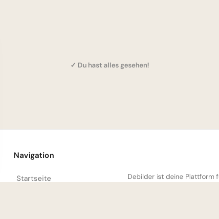
✓ Du hast alles gesehen!
Navigation
Debilder ist deine Plattform
Startseite
unsere Sa
Entdecken
Trending Heute