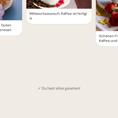
Mittwochswunsch: Kaffee ist fertig!
☕️
- Guten
nstart
Schönen Fre
Kaffee und 
✓ Du hast alles gesehen!