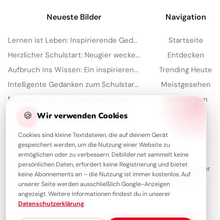
Neueste Bilder
Navigation
Lernen ist Leben: Inspirierende Gedanken zum Schulstart für WhatsApp.
Startseite
Herzlicher Schulstart: Neugier wecken für YouTube und mehr Freude
Entdecken
Aufbruch ins Wissen: Ein inspirierender Schulstart Gruß für Pinterest
Trending Heute
Intelligente Gedanken zum Schulstart – dein Motivations-Kick für Instagram
Meistgesehen
Motivation zum Schulanfang: Inspirierende Botschaften für Pinterest
Sammlungen
Artikel
🍪
Wir verwenden Cookies
Cookies sind kleine Textdateien, die auf deinem Gerät
gespeichert werden, um die Nutzung einer Website zu
Über Debilder
ermöglichen oder zu verbessern. Debilder.net sammelt keine
persönlichen Daten, erfordert keine Registrierung und bietet
Debilder ist deine Plattform für die schönsten Grüße und Bilder
keine Abonnements an – die Nutzung ist immer kostenlos. Auf
zum Teilen. Entdecke unsere Sammlung und verschenke ein
unserer Seite werden ausschließlich Google-Anzeigen
Lächeln!
angezeigt. Weitere Informationen findest du in unserer
Datenschutzerklärung
.
Über uns
Kontakt
Redaktion
Impressum
Datenschutzerklärung