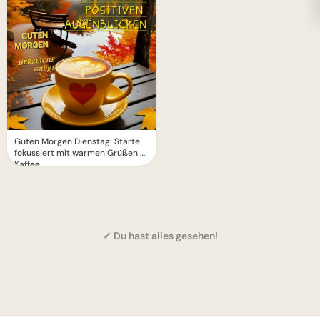
Guten Morgen Dienstag: Starte
fokussiert mit warmen Grüßen &
Kaffee
✓ Du hast alles gesehen!
1