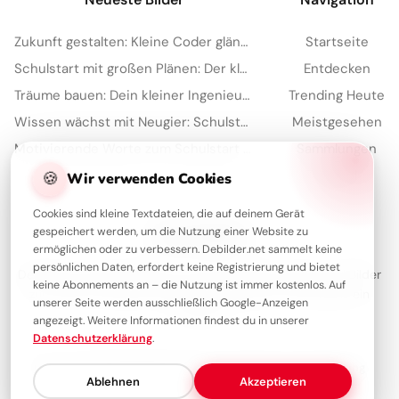
Zukunft gestalten: Kleine Coder glänzen für Instagram
Startseite
Schulstart mit großen Plänen: Der kleine Architekt erobert Pinterest!
Entdecken
Träume bauen: Dein kleiner Ingenieur startet durch – perfekt für WhatsApp!
Trending Heute
Wissen wächst mit Neugier: Schulstart-Impulse, perfekt für Threads
Meistgesehen
Motivierende Worte zum Schulstart für Kinder – ideal für Pinterest
Sammlungen
Artikel
🍪
Wir verwenden Cookies
Cookies sind kleine Textdateien, die auf deinem Gerät
gespeichert werden, um die Nutzung einer Website zu
Über Debilder
ermöglichen oder zu verbessern. Debilder.net sammelt keine
persönlichen Daten, erfordert keine Registrierung und bietet
Debilder ist deine Plattform für die schönsten Grüße und Bilder
keine Abonnements an – die Nutzung ist immer kostenlos. Auf
zum Teilen. Entdecke unsere Sammlung und verschenke ein
unserer Seite werden ausschließlich Google-Anzeigen
Lächeln!
angezeigt. Weitere Informationen findest du in unserer
Datenschutzerklärung
.
Über uns
Kontakt
Redaktion
Impressum
Datenschutzerklärung
Ablehnen
Akzeptieren