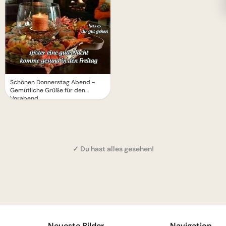
Schönen Donnerstag Abend -
Gemütliche Grüße für den
Vorabend
✓ Du hast alles gesehen!
1
Neueste Bilder
Navigation