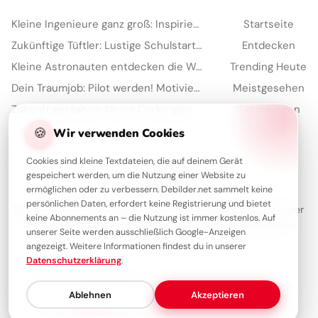
Kleine Ingenieure ganz groß: Inspirierende Schulstart-Bilder für WhatsApp!
Startseite
Zukünftige Tüftler: Lustige Schulstart-Grüße für Facebook
Entdecken
Kleine Astronauten entdecken die Welt: Schulstart-Bilder für YouTube
Trending Heute
Dein Traumjob: Pilot werden! Motivierende Bilder für YouTube
Meistgesehen
Zukunft gestalten: Kleine Coder glänzen für Instagram
Sammlungen
Artikel
🍪
Wir verwenden Cookies
Cookies sind kleine Textdateien, die auf deinem Gerät
gespeichert werden, um die Nutzung einer Website zu
Über Debilder
ermöglichen oder zu verbessern. Debilder.net sammelt keine
persönlichen Daten, erfordert keine Registrierung und bietet
Debilder ist deine Plattform für die schönsten Grüße und Bilder
keine Abonnements an – die Nutzung ist immer kostenlos. Auf
zum Teilen. Entdecke unsere Sammlung und verschenke ein
unserer Seite werden ausschließlich Google-Anzeigen
Lächeln!
angezeigt. Weitere Informationen findest du in unserer
Datenschutzerklärung
.
Über uns
Kontakt
Redaktion
Impressum
Datenschutzerklärung
Ablehnen
Akzeptieren
© 2026
Debilder.net
– Entdecken. Teilen. Freude machen.