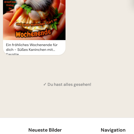
Ein fröhliches Wochenende für
dich - Süßes Kaninchen mit
Karotte
✓ Du hast alles gesehen!
1
Neueste Bilder
Navigation