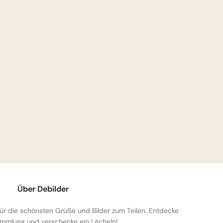
Über Debilder
 für die schönsten Grüße und Bilder zum Teilen. Entdecke
mmlung und verschenke ein Lächeln!