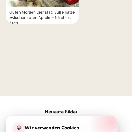
Guten Morgen Dienstag: Süße Katze
zwischen roten Äpfeln – frischer
Start!
1
Neueste Bilder
Volle Power für den Schulstart – coole Sprüche für TikTok!
🍪
Wir verwenden Cookies