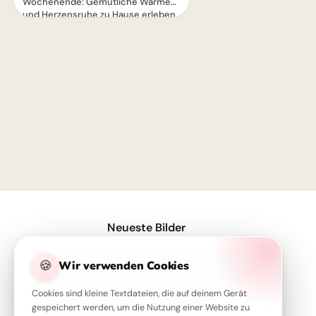
Wochenende: Gemütliche Wärme
und Herzensruhe zu Hause erleben.
1
Neueste Bilder
Wissen ist der Schlüssel - Inspirierende Schulstart Bilder für Telegram
🍪
Wir verwenden Cookies
Neustart voller Motivation: Schulbeginn inspirieren und auf TikTok verbreiten!
Cookies sind kleine Textdateien, die auf deinem Gerät
Wissbegierig in die Zukunft starten: Dein 'Lesen bildet' Bild für Snapchat
gespeichert werden, um die Nutzung einer Website zu