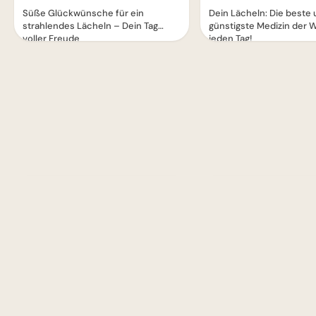
Süße Glückwünsche für ein
Dein Lächeln: Die beste
strahlendes Lächeln – Dein Tag
günstigste Medizin der W
voller Freude
jeden Tag!
1