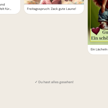
 und
elt für
Freitagsspruch: Zack gute Laune!
Ein Lächel
✓ Du hast alles gesehen!