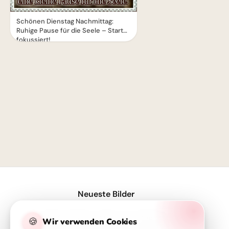
Schönen Dienstag Nachmittag:
Ruhige Pause für die Seele – Starte
fokussiert!
1
Neueste Bilder
Süße Schulstart-Motive für WhatsApp: Der perfekte Gruß zum Semesterbeginn
🍪
Wir verwenden Cookies