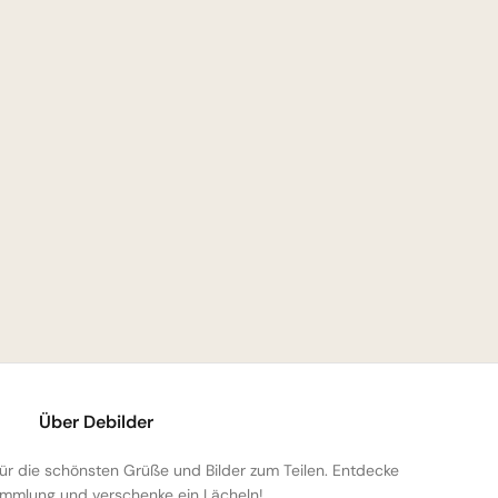
Über Debilder
 für die schönsten Grüße und Bilder zum Teilen. Entdecke
mmlung und verschenke ein Lächeln!