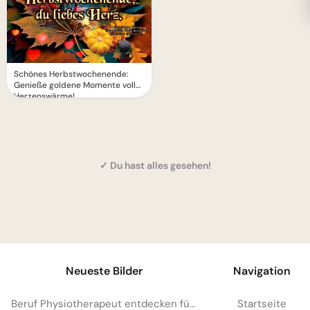
Schönes Herbstwochenende:
Genieße goldene Momente voller
Herzenswärme!
✓ Du hast alles gesehen!
1
Neueste Bilder
Navigation
Beruf Physiotherapeut entdecken für YouTube: Eine spannende Lektion
Startseite