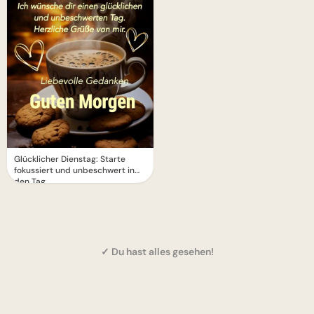
Glücklicher Dienstag: Starte
fokussiert und unbeschwert in
den Tag
✓ Du hast alles gesehen!
1