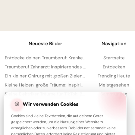
1
Neueste Bilder
Navigation
Entdecke deinen Traumberuf: Krankenpfleger-Inspiration für Instagram!
Startseite
Traumberuf Zahnarzt: Inspirierendes Bild für WhatsApp-Schüler zum Start
Entdecken
Ein kleiner Chirurg mit großen Zielen: Witzige Schulstart-Grüße für WhatsApp!
Trending Heute
Kleine Helden, große Träume: Inspirierende Arztbilder für WhatsApp.
Meistgesehen
Kleine Elektriker Träume für TikTok: Berufe entdecken mit Herz
Sammlungen
Artikel
🍪
Wir verwenden Cookies
Cookies sind kleine Textdateien, die auf deinem Gerät
gespeichert werden, um die Nutzung einer Website zu
Über Debilder
ermöglichen oder zu verbessern. Debilder.net sammelt keine
persönlichen Daten, erfordert keine Registrierung und bietet