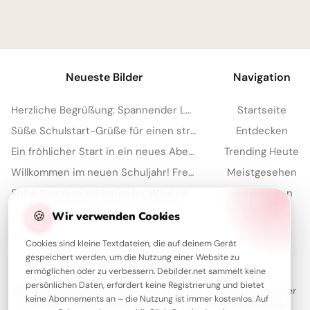
1
Neueste Bilder
Navigation
Herzliche Begrüßung: Spannender Lernstart für TikTok Clips
Startseite
Süße Schulstart-Grüße für einen strahlenden ersten Schultag auf TikTok
Entdecken
Ein fröhlicher Start in ein neues Abenteuer – Dein Schulbeginn für WhatsApp!
Trending Heute
Willkommen im neuen Schuljahr! Freche Schulstart-Grüße für Telegram
Meistgesehen
Süße Schulstart-Motive für WhatsApp: Der perfekte Gruß zum Semesterbeginn
Sammlungen
Artikel
🍪
Wir verwenden Cookies
Cookies sind kleine Textdateien, die auf deinem Gerät
gespeichert werden, um die Nutzung einer Website zu
Über Debilder
ermöglichen oder zu verbessern. Debilder.net sammelt keine
persönlichen Daten, erfordert keine Registrierung und bietet
Debilder ist deine Plattform für die schönsten Grüße und Bilder
keine Abonnements an – die Nutzung ist immer kostenlos. Auf
zum Teilen. Entdecke unsere Sammlung und verschenke ein