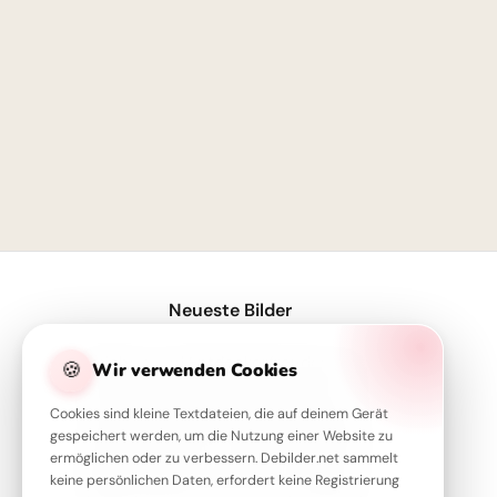
1
Neueste Bilder
Weisheit und Entdeckerfreude: Ein liebevoller Schulstart-Gruß für YouTube
🍪
Wir verwenden Cookies
Schulstart-Motivation mit Humor: Die besten Sprüche für TikTok
Cookies sind kleine Textdateien, die auf deinem Gerät
Jeder kleine Schritt zählt: Motivation für den Schulstart auf Instagram.
gespeichert werden, um die Nutzung einer Website zu
ermöglichen oder zu verbessern. Debilder.net sammelt
Geduld zahlt sich aus: Eine motivierende Schulweisheit für dein Pinterest Board
keine persönlichen Daten, erfordert keine Registrierung
Süßes Eichhörnchen lehrt Ordnung: Motivierende Schulstart-Bilder für TikTok