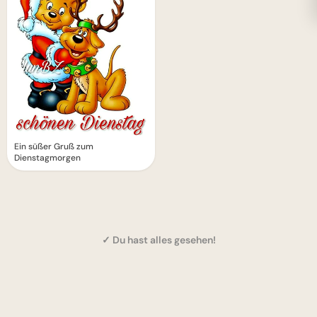
Ein süßer Gruß zum
Dienstagmorgen
✓ Du hast alles gesehen!
1