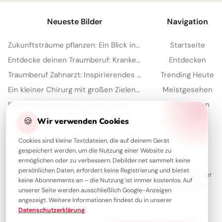
Neueste Bilder
Navigation
Zukunftsträume pflanzen: Ein Blick in den Apothekerberuf für Instagram
Startseite
Entdecke deinen Traumberuf: Krankenpfleger-Inspiration für Instagram!
Entdecken
Traumberuf Zahnarzt: Inspirierendes Bild für WhatsApp-Schüler zum Start
Trending Heute
Ein kleiner Chirurg mit großen Zielen: Witzige Schulstart-Grüße für WhatsApp!
Meistgesehen
Kleine Helden, große Träume: Inspirierende Arztbilder für WhatsApp.
Sammlungen
🍪
Artikel
Wir verwenden Cookies
Cookies sind kleine Textdateien, die auf deinem Gerät
gespeichert werden, um die Nutzung einer Website zu
Über Debilder
ermöglichen oder zu verbessern. Debilder.net sammelt keine
persönlichen Daten, erfordert keine Registrierung und bietet
Debilder ist deine Plattform für die schönsten Grüße und Bilder
keine Abonnements an – die Nutzung ist immer kostenlos. Auf
zum Teilen. Entdecke unsere Sammlung und verschenke ein
unserer Seite werden ausschließlich Google-Anzeigen
Lächeln!
angezeigt. Weitere Informationen findest du in unserer
Datenschutzerklärung
.