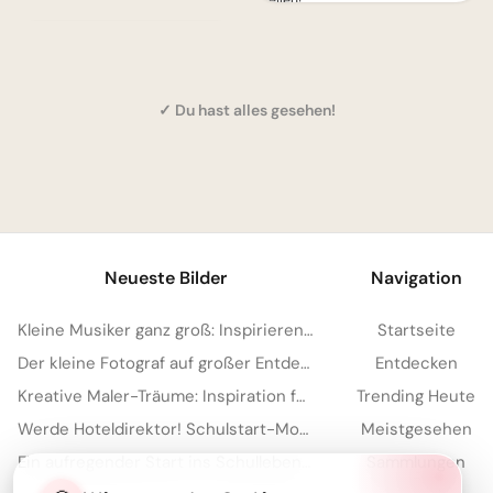
teilen!
✓ Du hast alles gesehen!
1
Neueste Bilder
Navigation
Kleine Musiker ganz groß: Inspirierender Gruß für WhatsApp!
Startseite
Der kleine Fotograf auf großer Entdeckungsreise: Süße Bilder für Instagram
Entdecken
Kreative Maler-Träume: Inspiration für WhatsApp zum Schulstart
Trending Heute
Werde Hoteldirektor! Schulstart-Motivation zum Teilen auf WhatsApp.
Meistgesehen
Ein aufregender Start ins Schulleben: Teilen Sie diese Freude auf Facebook!
Sammlungen