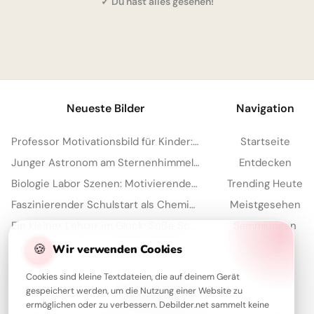
✓ Du hast alles gesehen!
1
Neueste Bilder
Navigation
Professor Motivationsbild für Kinder: Lerne Lust für Instagram Stories und Schule
Startseite
Junger Astronom am Sternenhimmel: Motivierende Schulstartbilder für Instagram und Träume
Entdecken
Biologie Labor Szenen: Motivierende Schulstart Grafiken und Lernbilder für YouTube
Trending Heute
Faszinierender Schulstart als Chemiker: Entdecke die Welt für WhatsApp!
Meistgesehen
Ein kleiner Lehrer im Glück: Süße Schulstart-Motive für Instagram
Sammlungen
Artikel
🍪
Wir verwenden Cookies
Cookies sind kleine Textdateien, die auf deinem Gerät
gespeichert werden, um die Nutzung einer Website zu
Über Debilder
ermöglichen oder zu verbessern. Debilder.net sammelt keine