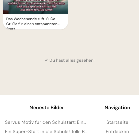
Das Wochenende ruft! Süße
Grüße für einen entspannten
Start
✓ Du hast alles gesehen!
1
Neueste Bilder
Navigation
Servus Motiv für den Schulstart: Eine lustige Eichhörnchen Grafik für WhatsApp
Startseite
Ein Super-Start in die Schule! Tolle Bilder für Pinterest zum Teilen.
Entdecken