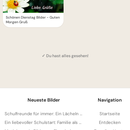
Schönen Dienstag Bilder - Guten
Morgen Gruß
✓ Du hast alles gesehen!
1
Neueste Bilder
Navigation
Schulfreunde für immer: Ein Lächeln für Instagram & den Neustart!
Startseite
Ein liebevoller Schulstart: Familie als starker Anker für Facebook
Entdecken