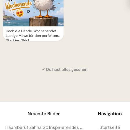
Hoch die Hände, Wochenende!
Lustige Möwe für den perfekten
Start ins Glück.
✓ Du hast alles gesehen!
1
Neueste Bilder
Navigation
Traumberuf Zahnarzt: Inspirierendes Bild für WhatsApp-Schüler zum Start
Startseite