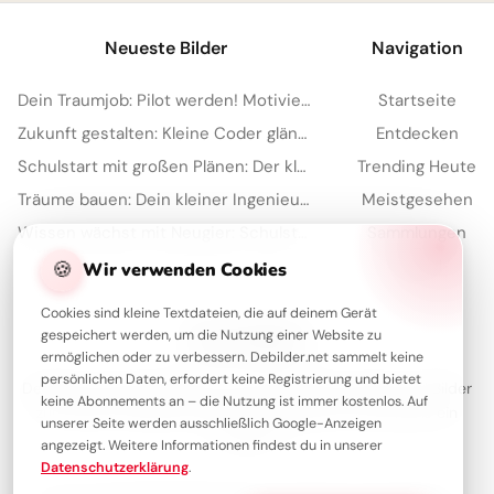
Neueste Bilder
Navigation
Dein Traumjob: Pilot werden! Motivierende Bilder für YouTube
Startseite
Zukunft gestalten: Kleine Coder glänzen für Instagram
Entdecken
Schulstart mit großen Plänen: Der kleine Architekt erobert Pinterest!
Trending Heute
Träume bauen: Dein kleiner Ingenieur startet durch – perfekt für WhatsApp!
Meistgesehen
Wissen wächst mit Neugier: Schulstart-Impulse, perfekt für Threads
Sammlungen
🍪
Artikel
Wir verwenden Cookies
Cookies sind kleine Textdateien, die auf deinem Gerät
gespeichert werden, um die Nutzung einer Website zu
Über Debilder
ermöglichen oder zu verbessern. Debilder.net sammelt keine
persönlichen Daten, erfordert keine Registrierung und bietet
Debilder ist deine Plattform für die schönsten Grüße und Bilder
keine Abonnements an – die Nutzung ist immer kostenlos. Auf
zum Teilen. Entdecke unsere Sammlung und verschenke ein
unserer Seite werden ausschließlich Google-Anzeigen
Lächeln!
angezeigt. Weitere Informationen findest du in unserer
Datenschutzerklärung
.