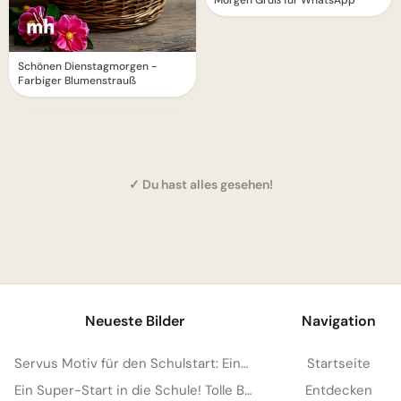
Schönen Dienstagmorgen -
Farbiger Blumenstrauß
✓ Du hast alles gesehen!
1
Neueste Bilder
Navigation
Servus Motiv für den Schulstart: Eine lustige Eichhörnchen Grafik für WhatsApp
Startseite
Ein Super-Start in die Schule! Tolle Bilder für Pinterest zum Teilen.
Entdecken