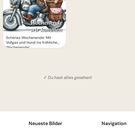
Schönes Wochenende: Mit
Vollgas und Hund ins fröhliche
Wochenende!
✓ Du hast alles gesehen!
1
Neueste Bilder
Navigation