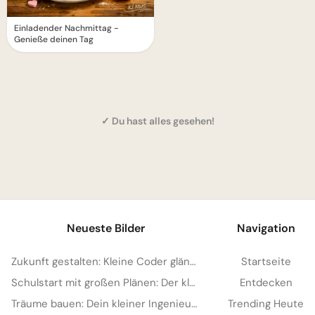
Einladender Nachmittag -
Genieße deinen Tag
✓ Du hast alles gesehen!
1
Neueste Bilder
Navigation
Zukunft gestalten: Kleine Coder glänzen für Instagram
Startseite
Schulstart mit großen Plänen: Der kleine Architekt erobert Pinterest!
Entdecken
Träume bauen: Dein kleiner Ingenieur startet durch – perfekt für WhatsApp!
Trending Heute