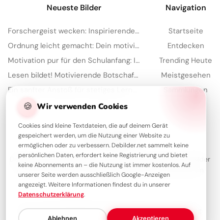
Neueste Bilder
Navigation
Forschergeist wecken: Inspirierende Schulstart-Bilder für Facebook
Startseite
Ordnung leicht gemacht: Dein motivierender Spruch für Instagram zum Schulstart!
Entdecken
Motivation pur für den Schulanfang: Inspirierende Botschaft zum Teilen per WhatsApp!
Trending Heute
Lesen bildet! Motivierende Botschaft zum Schulanfang für WhatsApp
Meistgesehen
Ein sanfter Anstoß für stetiges Lernen: Motivation zum Schulstart für YouTube.
Sammlungen
🍪
Artikel
Wir verwenden Cookies
Cookies sind kleine Textdateien, die auf deinem Gerät
gespeichert werden, um die Nutzung einer Website zu
Über Debilder
ermöglichen oder zu verbessern. Debilder.net sammelt keine
persönlichen Daten, erfordert keine Registrierung und bietet
Debilder ist deine Plattform für die schönsten Grüße und Bilder
keine Abonnements an – die Nutzung ist immer kostenlos. Auf
zum Teilen. Entdecke unsere Sammlung und verschenke ein
unserer Seite werden ausschließlich Google-Anzeigen
Lächeln!
angezeigt. Weitere Informationen findest du in unserer
Datenschutzerklärung
.
Über uns
Kontakt
Redaktion
Impressum
Datenschutzerklärung
Ablehnen
Akzeptieren