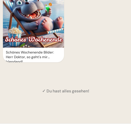
Schönes Wochenende Bilder:
Herr Doktor, so geht's mir
blendend!
✓ Du hast alles gesehen!
1