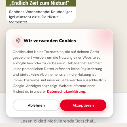
Schönes Wochenende: Knuddeliger
Igel wünscht dir süße Nixtun-
Momente!
🍪
Wir verwenden Cookies
Cookies sind kleine Textdateien, die auf deinem Gerät
gespeichert werden, um die Nutzung einer Website zu
ermöglichen oder zu verbessern. Debilder.net sammelt
keine persönlichen Daten, erfordert keine Registrierung
und bietet keine Abonnements an – die Nutzung ist
1
immer kostenlos. Auf unserer Seite werden ausschließlich
Google-Anzeigen angezeigt. Weitere Informationen
findest du in unserer
Datenschutzerklärung
.
Ablehnen
Akzeptieren
Neueste Bilder
Lesen bildet! Motivierende Botschaft zum Schulanfang für WhatsApp