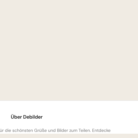
Über Debilder
 für die schönsten Grüße und Bilder zum Teilen. Entdecke
mmlung und verschenke ein Lächeln!