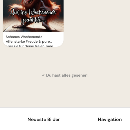
Schönes Wochenende!
Affenstarke Freude & pure
Energie für deine freien Tage.
✓ Du hast alles gesehen!
1
Neueste Bilder
Navigation