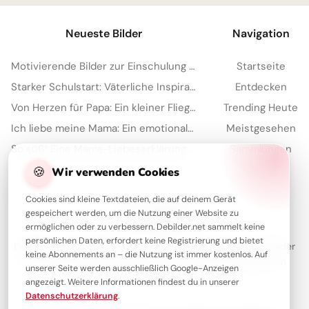
Neueste Bilder
Navigation
Motivierende Bilder zur Einschulung mit Familienliebe – Herzlich für WhatsApp
Startseite
Starker Schulstart: Väterliche Inspiration für Instagram
Entdecken
Von Herzen für Papa: Ein kleiner Fliegergruß zum Teilen via WhatsApp
Trending Heute
Ich liebe meine Mama: Ein emotionaler Schulstart-Gruß für WhatsApp!
Meistgesehen
So süß! Eine Mama-Liebeserklärung zum Schulstart für Instagram
Sammlungen
Artikel
🍪
Wir verwenden Cookies
Cookies sind kleine Textdateien, die auf deinem Gerät
gespeichert werden, um die Nutzung einer Website zu
Über Debilder
ermöglichen oder zu verbessern. Debilder.net sammelt keine
persönlichen Daten, erfordert keine Registrierung und bietet
Debilder ist deine Plattform für die schönsten Grüße und Bilder
keine Abonnements an – die Nutzung ist immer kostenlos. Auf
zum Teilen. Entdecke unsere Sammlung und verschenke ein
unserer Seite werden ausschließlich Google-Anzeigen
Lächeln!
angezeigt. Weitere Informationen findest du in unserer
Datenschutzerklärung
.