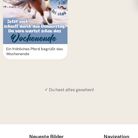
Ein fröhliches Pferd begrüßt das
Wochenende
✓ Du hast alles gesehen!
1
Neueste Bilder
Navigation