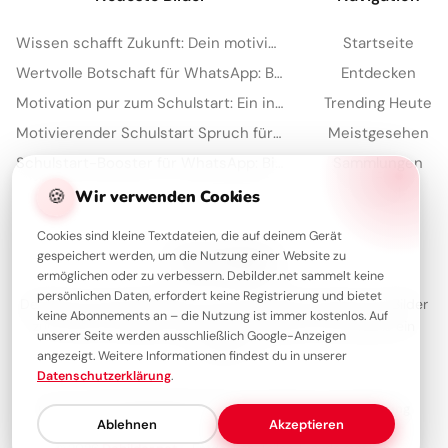
Wissen schafft Zukunft: Dein motivierender Gruß zum Schulstart via WhatsApp!
Startseite
Wertvolle Botschaft für WhatsApp: Bildung reift mit der Zeit heran
Entdecken
Motivation pur zum Schulstart: Ein inspirierender Spruch für Facebook!
Trending Heute
Motivierender Schulstart Spruch für WhatsApp-Nachrichten
Meistgesehen
Schulstart-Booster für WhatsApp: Bildung kennt wirklich keine Grenzen!
Sammlungen
🍪
Artikel
Wir verwenden Cookies
Cookies sind kleine Textdateien, die auf deinem Gerät
gespeichert werden, um die Nutzung einer Website zu
Über Debilder
ermöglichen oder zu verbessern. Debilder.net sammelt keine
persönlichen Daten, erfordert keine Registrierung und bietet
Debilder ist deine Plattform für die schönsten Grüße und Bilder
keine Abonnements an – die Nutzung ist immer kostenlos. Auf
zum Teilen. Entdecke unsere Sammlung und verschenke ein
unserer Seite werden ausschließlich Google-Anzeigen
Lächeln!
angezeigt. Weitere Informationen findest du in unserer
Datenschutzerklärung
.
Über uns
Kontakt
Redaktion
Impressum
Datenschutzerklärung
Ablehnen
Akzeptieren