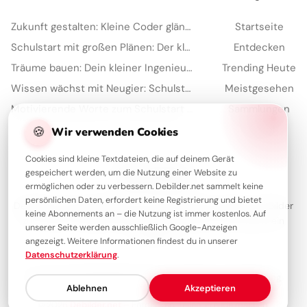
Zukunft gestalten: Kleine Coder glänzen für Instagram
Startseite
Schulstart mit großen Plänen: Der kleine Architekt erobert Pinterest!
Entdecken
Träume bauen: Dein kleiner Ingenieur startet durch – perfekt für WhatsApp!
Trending Heute
Wissen wächst mit Neugier: Schulstart-Impulse, perfekt für Threads
Meistgesehen
Motivierende Worte zum Schulstart für Kinder – ideal für Pinterest
Sammlungen
Artikel
🍪
Wir verwenden Cookies
Cookies sind kleine Textdateien, die auf deinem Gerät
gespeichert werden, um die Nutzung einer Website zu
Über Debilder
ermöglichen oder zu verbessern. Debilder.net sammelt keine
persönlichen Daten, erfordert keine Registrierung und bietet
Debilder ist deine Plattform für die schönsten Grüße und Bilder
keine Abonnements an – die Nutzung ist immer kostenlos. Auf
zum Teilen. Entdecke unsere Sammlung und verschenke ein
unserer Seite werden ausschließlich Google-Anzeigen
Lächeln!
angezeigt. Weitere Informationen findest du in unserer
Datenschutzerklärung
.
Über uns
Kontakt
Redaktion
Impressum
Datenschutzerklärung
Ablehnen
Akzeptieren
© 2026
Debilder.net
– Entdecken. Teilen. Freude machen.