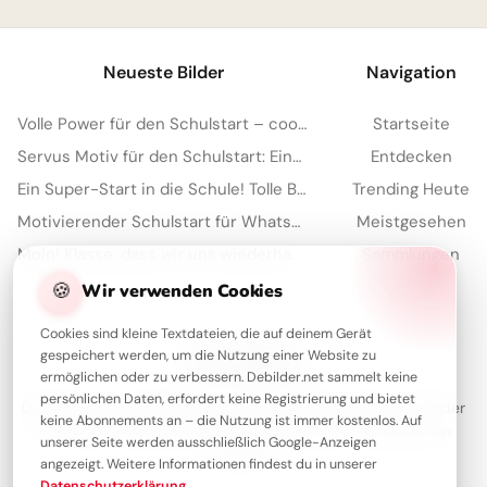
Neueste Bilder
Navigation
Volle Power für den Schulstart – coole Sprüche für TikTok!
Startseite
Servus Motiv für den Schulstart: Eine lustige Eichhörnchen Grafik für WhatsApp
Entdecken
Ein Super-Start in die Schule! Tolle Bilder für Pinterest zum Teilen.
Trending Heute
Motivierender Schulstart für WhatsApp: Energiegeladen ins neue Schuljahr!
Meistgesehen
Moin! Klasse, dass wir uns wiederhaben – Schulstart-Spaß für Instagram
Sammlungen
Artikel
🍪
Wir verwenden Cookies
Cookies sind kleine Textdateien, die auf deinem Gerät
gespeichert werden, um die Nutzung einer Website zu
Über Debilder
ermöglichen oder zu verbessern. Debilder.net sammelt keine
persönlichen Daten, erfordert keine Registrierung und bietet
Debilder ist deine Plattform für die schönsten Grüße und Bilder
keine Abonnements an – die Nutzung ist immer kostenlos. Auf
zum Teilen. Entdecke unsere Sammlung und verschenke ein
unserer Seite werden ausschließlich Google-Anzeigen
Lächeln!
angezeigt. Weitere Informationen findest du in unserer
Datenschutzerklärung
.