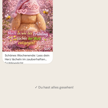
Schönes Wochenende: Lass dein
Herz lächeln im zauberhaften
Frühlingslicht
✓ Du hast alles gesehen!
1