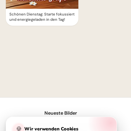
Schönen Dienstag: Starte fokussiert
und energiegeladen in den Tag!
1
Neueste Bilder
Motivations-Boost: 'Wer rastet, der rostet' für deine Facebook-Timeline!
🍪
Wir verwenden Cookies