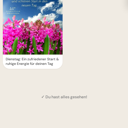
Dienstag: Ein zufriedener Start &
ruhige Energie für deinen Tag
✓ Du hast alles gesehen!
1