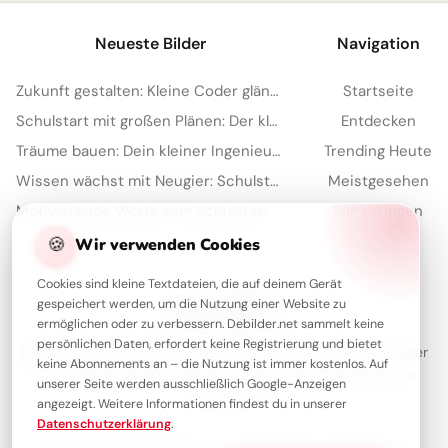
Neueste Bilder
Navigation
Zukunft gestalten: Kleine Coder glänzen für Instagram
Startseite
Schulstart mit großen Plänen: Der kleine Architekt erobert Pinterest!
Entdecken
Träume bauen: Dein kleiner Ingenieur startet durch – perfekt für WhatsApp!
Trending Heute
Wissen wächst mit Neugier: Schulstart-Impulse, perfekt für Threads
Meistgesehen
Motivierende Worte zum Schulstart für Kinder – ideal für Pinterest
Sammlungen
🍪
Artikel
Wir verwenden Cookies
Cookies sind kleine Textdateien, die auf deinem Gerät
gespeichert werden, um die Nutzung einer Website zu
Über Debilder
ermöglichen oder zu verbessern. Debilder.net sammelt keine
persönlichen Daten, erfordert keine Registrierung und bietet
Debilder ist deine Plattform für die schönsten Grüße und Bilder
keine Abonnements an – die Nutzung ist immer kostenlos. Auf
zum Teilen. Entdecke unsere Sammlung und verschenke ein
unserer Seite werden ausschließlich Google-Anzeigen
Lächeln!
angezeigt. Weitere Informationen findest du in unserer
Datenschutzerklärung
.