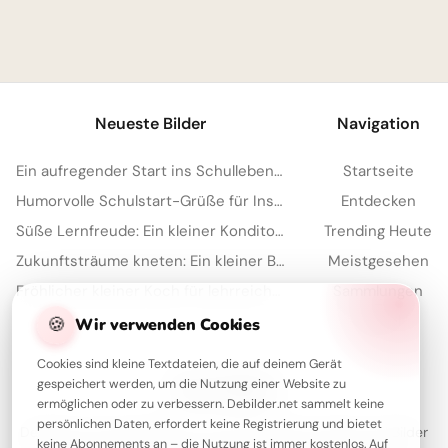
1
Neueste Bilder
Navigation
Ein aufregender Start ins Schulleben: Teilen Sie diese Freude auf Facebook!
Startseite
Humorvolle Schulstart-Grüße für Instagram: Bereit für den ersten Schultag?
Entdecken
Süße Lernfreude: Ein kleiner Konditor inspiriert für deine Instagram Story
Trending Heute
Zukunftsträume kneten: Ein kleiner Bäcker zeigt seine Kunst für Instagram.
Meistgesehen
Fröhlicher kleiner Koch für lehrreiche Instagram-Beiträge
Sammlungen
Artikel
🍪
Wir verwenden Cookies
Cookies sind kleine Textdateien, die auf deinem Gerät
gespeichert werden, um die Nutzung einer Website zu
Über Debilder
ermöglichen oder zu verbessern. Debilder.net sammelt keine
persönlichen Daten, erfordert keine Registrierung und bietet
Debilder ist deine Plattform für die schönsten Grüße und Bilder
keine Abonnements an – die Nutzung ist immer kostenlos. Auf