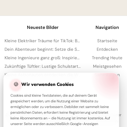
1
Neueste Bilder
Navigation
Kleine Elektriker Träume für TikTok: Berufe entdecken mit Herz
Startseite
Dein Abenteuer beginnt: Setze die Segel für den Schulanfang auf Instagram!
Entdecken
Kleine Ingenieure ganz groß: Inspirierende Schulstart-Bilder für WhatsApp!
Trending Heute
Zukünftige Tüftler: Lustige Schulstart-Grüße für Facebook
Meistgesehen
Kleine Astronauten entdecken die Welt: Schulstart-Bilder für YouTube
Sammlungen
Artikel
🍪
Wir verwenden Cookies
Cookies sind kleine Textdateien, die auf deinem Gerät
gespeichert werden, um die Nutzung einer Website zu
Über Debilder
ermöglichen oder zu verbessern. Debilder.net sammelt keine
persönlichen Daten, erfordert keine Registrierung und bietet
Debilder ist deine Plattform für die schönsten Grüße und Bilder
keine Abonnements an – die Nutzung ist immer kostenlos. Auf
zum Teilen. Entdecke unsere Sammlung und verschenke ein
unserer Seite werden ausschließlich Google-Anzeigen