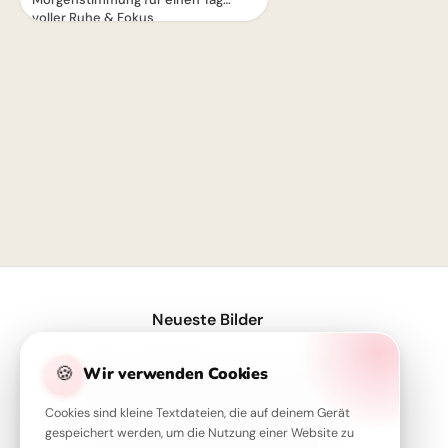
voller Ruhe & Fokus
1
Neueste Bilder
Motivierende Bilder zur Einschulung mit Familienliebe – Herzlich für WhatsApp
🍪
Wir verwenden Cookies
Starker Schulstart: Väterliche Inspiration für Instagram
Cookies sind kleine Textdateien, die auf deinem Gerät
Von Herzen für Papa: Ein kleiner Fliegergruß zum Teilen via WhatsApp
gespeichert werden, um die Nutzung einer Website zu