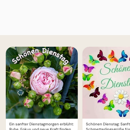
Ein sanfter Dienstagmorgen erblüht:
Schönen Dienstag: Sanf
Ruhe, Fokus und neue Kraft finden
Schmetterlingsgrüße für