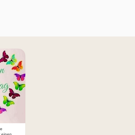
te
 einen