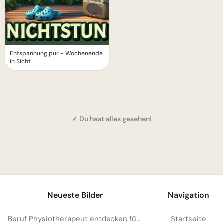
Entspannung pur - Wochenende
in Sicht
✓ Du hast alles gesehen!
1
Neueste Bilder
Navigation
Beruf Physiotherapeut entdecken für YouTube: Eine spannende Lektion
Startseite