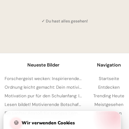
✓ Du hast alles gesehen!
1
Neueste Bilder
Navigation
Forschergeist wecken: Inspirierende Schulstart-Bilder für Facebook
Startseite
Ordnung leicht gemacht: Dein motivierender Spruch für Instagram zum Schulstart!
Entdecken
Motivation pur für den Schulanfang: Inspirierende Botschaft zum Teilen per WhatsApp!
Trending Heute
Lesen bildet! Motivierende Botschaft zum Schulanfang für WhatsApp
Meistgesehen
Ein sanfter Anstoß für stetiges Lernen: Motivation zum Schulstart für YouTube.
Sammlungen
Artikel
🍪
Wir verwenden Cookies