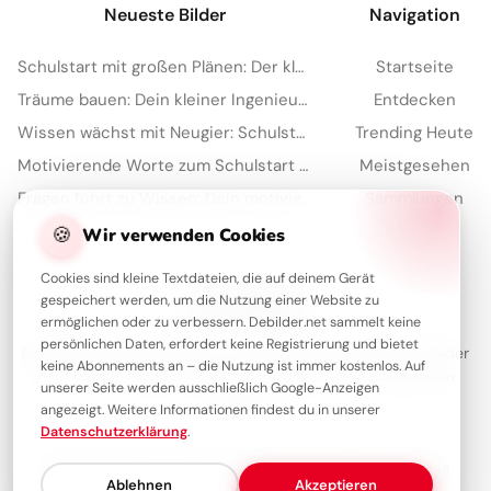
Neueste Bilder
Navigation
Schulstart mit großen Plänen: Der kleine Architekt erobert Pinterest!
Startseite
Träume bauen: Dein kleiner Ingenieur startet durch – perfekt für WhatsApp!
Entdecken
Wissen wächst mit Neugier: Schulstart-Impulse, perfekt für Threads
Trending Heute
Motivierende Worte zum Schulstart für Kinder – ideal für Pinterest
Meistgesehen
Fragen führt zu Wissen: Dein motivierender Spruch für TikTok!
Sammlungen
Artikel
🍪
Wir verwenden Cookies
Cookies sind kleine Textdateien, die auf deinem Gerät
gespeichert werden, um die Nutzung einer Website zu
Über Debilder
ermöglichen oder zu verbessern. Debilder.net sammelt keine
persönlichen Daten, erfordert keine Registrierung und bietet
Debilder ist deine Plattform für die schönsten Grüße und Bilder
keine Abonnements an – die Nutzung ist immer kostenlos. Auf
zum Teilen. Entdecke unsere Sammlung und verschenke ein
unserer Seite werden ausschließlich Google-Anzeigen
Lächeln!
angezeigt. Weitere Informationen findest du in unserer
Datenschutzerklärung
.
Über uns
Kontakt
Redaktion
Impressum
Datenschutzerklärung
Ablehnen
Akzeptieren