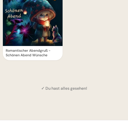
Romantischer Abendgruß -
Schönen Abend Wünsche
✓ Du hast alles gesehen!
1