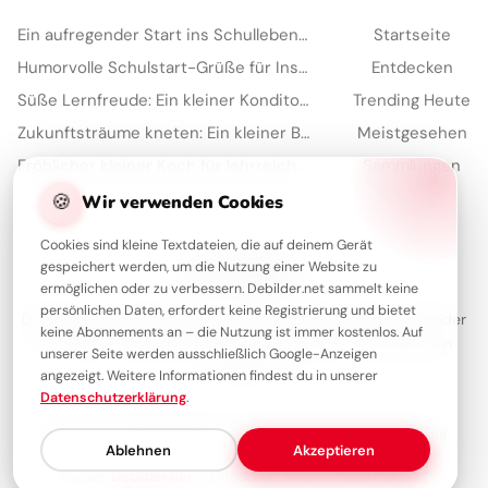
Ein aufregender Start ins Schulleben: Teilen Sie diese Freude auf Facebook!
Startseite
Humorvolle Schulstart-Grüße für Instagram: Bereit für den ersten Schultag?
Entdecken
Süße Lernfreude: Ein kleiner Konditor inspiriert für deine Instagram Story
Trending Heute
Zukunftsträume kneten: Ein kleiner Bäcker zeigt seine Kunst für Instagram.
Meistgesehen
Fröhlicher kleiner Koch für lehrreiche Instagram-Beiträge
Sammlungen
Artikel
🍪
Wir verwenden Cookies
Cookies sind kleine Textdateien, die auf deinem Gerät
gespeichert werden, um die Nutzung einer Website zu
Über Debilder
ermöglichen oder zu verbessern. Debilder.net sammelt keine
persönlichen Daten, erfordert keine Registrierung und bietet
Debilder ist deine Plattform für die schönsten Grüße und Bilder
keine Abonnements an – die Nutzung ist immer kostenlos. Auf
zum Teilen. Entdecke unsere Sammlung und verschenke ein
unserer Seite werden ausschließlich Google-Anzeigen
Lächeln!
angezeigt. Weitere Informationen findest du in unserer
Datenschutzerklärung
.
Über uns
Kontakt
Redaktion
Impressum
Datenschutzerklärung
Ablehnen
Akzeptieren
© 2026
Debilder.net
– Entdecken. Teilen. Freude machen.