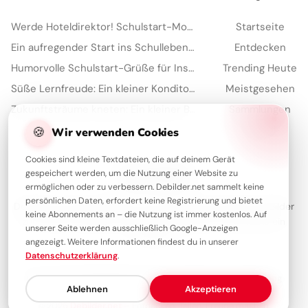
Werde Hoteldirektor! Schulstart-Motivation zum Teilen auf WhatsApp.
Startseite
Ein aufregender Start ins Schulleben: Teilen Sie diese Freude auf Facebook!
Entdecken
Humorvolle Schulstart-Grüße für Instagram: Bereit für den ersten Schultag?
Trending Heute
Süße Lernfreude: Ein kleiner Konditor inspiriert für deine Instagram Story
Meistgesehen
Zukunftsträume kneten: Ein kleiner Bäcker zeigt seine Kunst für Instagram.
Sammlungen
Artikel
🍪
Wir verwenden Cookies
Cookies sind kleine Textdateien, die auf deinem Gerät
gespeichert werden, um die Nutzung einer Website zu
Über Debilder
ermöglichen oder zu verbessern. Debilder.net sammelt keine
persönlichen Daten, erfordert keine Registrierung und bietet
Debilder ist deine Plattform für die schönsten Grüße und Bilder
keine Abonnements an – die Nutzung ist immer kostenlos. Auf
zum Teilen. Entdecke unsere Sammlung und verschenke ein
unserer Seite werden ausschließlich Google-Anzeigen
Lächeln!
angezeigt. Weitere Informationen findest du in unserer
Datenschutzerklärung
.
Über uns
Kontakt
Redaktion
Impressum
Datenschutzerklärung
Ablehnen
Akzeptieren
© 2026
Debilder.net
– Entdecken. Teilen. Freude machen.