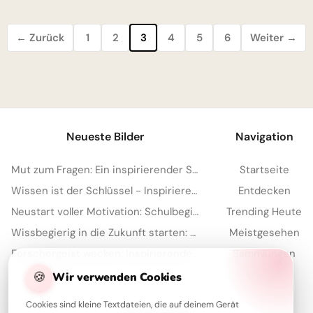
← Zurück
1
2
3
4
5
6
Weiter →
Neueste Bilder
Navigation
Mut zum Fragen: Ein inspirierender Schulstart für deine Facebook-Timeline
Startseite
Wissen ist der Schlüssel - Inspirierende Schulstart Bilder für Telegram
Entdecken
Neustart voller Motivation: Schulbeginn inspirieren und auf TikTok verbreiten!
Trending Heute
Wissbegierig in die Zukunft starten: Dein 'Lesen bildet' Bild für Snapchat
Meistgesehen
Forschergeist wecken: Inspirierende Schulstart-Bilder für Facebook
Sammlungen
🍪
Artikel
Wir verwenden Cookies
Cookies sind kleine Textdateien, die auf deinem Gerät