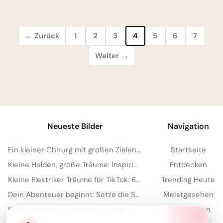
← Zurück
1
2
3
4
5
6
7
Weiter →
Neueste Bilder
Navigation
Ein kleiner Chirurg mit großen Zielen: Witzige Schulstart-Grüße für WhatsApp!
Startseite
Kleine Helden, große Träume: Inspirierende Arztbilder für WhatsApp.
Entdecken
Kleine Elektriker Träume für TikTok: Berufe entdecken mit Herz
Trending Heute
Dein Abenteuer beginnt: Setze die Segel für den Schulanfang auf Instagram!
Meistgesehen
Kleine Ingenieure ganz groß: Inspirierende Schulstart-Bilder für WhatsApp!
Sammlungen