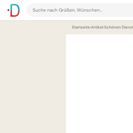
Suche
nach
Startseite
›
Artikel
›
Schönen Dienst
Grüßen
und
Bildern