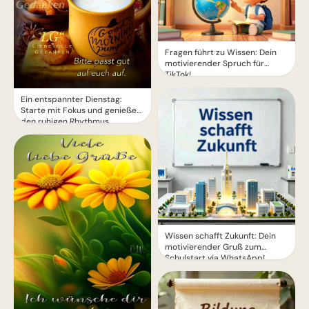
Fragen führt zu Wissen: Dein
motivierender Spruch für
TikTok!
Ein entspannter Dienstag:
Starte mit Fokus und genieße
den ruhigen Rhythmus.
Wissen schafft Zukunft: Dein
motivierender Gruß zum
Schulstart via WhatsApp!