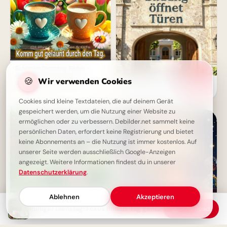
Schönen Dienstag Bilder -
Guten Morgen Grüße für
🍪
Wir verwenden Cookies
Einladung zur Bildung:
WhatsApp
Entdeckt neue Welten mit
diesem Bild für Instagram!
Cookies sind kleine Textdateien, die auf deinem Gerät
gespeichert werden, um die Nutzung einer Website zu
ermöglichen oder zu verbessern. Debilder.net sammelt keine
persönlichen Daten, erfordert keine Registrierung und bietet
keine Abonnements an – die Nutzung ist immer kostenlos. Auf
unserer Seite werden ausschließlich Google-Anzeigen
angezeigt. Weitere Informationen findest du in unserer
Datenschutzerklärung
.
Ablehnen
Akzeptieren
Ruhiger Dienstag: Fokus finden, Tag genießen.
Download
Entdecke das Universum des
Ein ruhiger Dienstagmorgen
Lernens: Motivierende