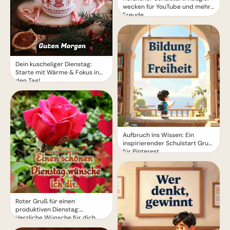
wecken für YouTube und mehr
Freude
Dein kuscheliger Dienstag:
Starte mit Wärme & Fokus in
den Tag!
Aufbruch ins Wissen: Ein
inspirierender Schulstart Gruß
für Pinterest
Roter Gruß für einen
produktiven Dienstag:
Herzliche Wünsche für dich.