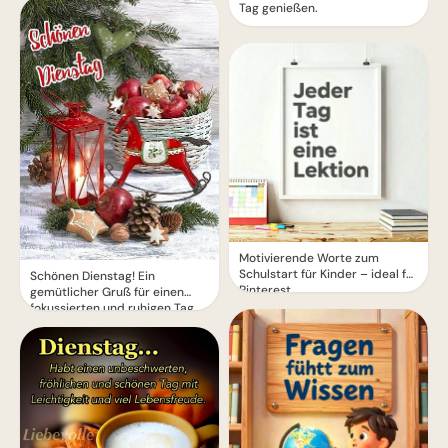
Tag genießen.
Motivierende Worte zum
Schulstart für Kinder – ideal für
Schönen Dienstag! Ein
Pinterest
gemütlicher Gruß für einen
fokussierten und ruhigen Tag.