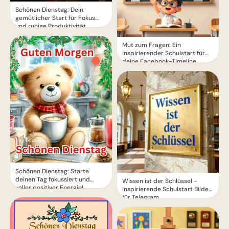
Schönen Dienstag: Dein
gemütlicher Start für Fokus
und ruhige Produktivität
Mut zum Fragen: Ein
inspirierender Schulstart für
deine Facebook-Timeline
Schönen Dienstag: Starte
deinen Tag fokussiert und
Wissen ist der Schlüssel -
voller positiver Energie!
Inspirierende Schulstart Bilder
für Telegram