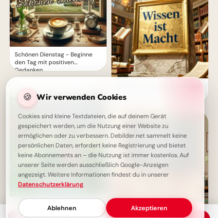
Schönen Dienstag - Beginne
den Tag mit positiven
Gedanken
Wissen ist Macht: Die perfekte
Schulstart-Botschaft für
🍪
Wir verwenden Cookies
Instagram!
Cookies sind kleine Textdateien, die auf deinem Gerät
gespeichert werden, um die Nutzung einer Website zu
ermöglichen oder zu verbessern. Debilder.net sammelt keine
persönlichen Daten, erfordert keine Registrierung und bietet
keine Abonnements an – die Nutzung ist immer kostenlos. Auf
unserer Seite werden ausschließlich Google-Anzeigen
angezeigt. Weitere Informationen findest du in unserer
Datenschutzerklärung
.
Ein ruhiger Dienstagmorgen
Ablehnen
Akzeptieren
mit Blumen
Weisheit durch Erfahrung: Ein