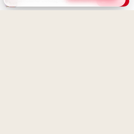
Gemütlicher Dienstagmorgen mit flauschiger Katze – Dein Gruß zum Teilen
Download
motivierender Spruch für
Facebook zum Schulstart.
Ohne Fleiß kein Preis: Starte
deine Lernreise voller
Motivation für Instagram
Schönen Dienstag Morgen -
Guten Morgen Grüße