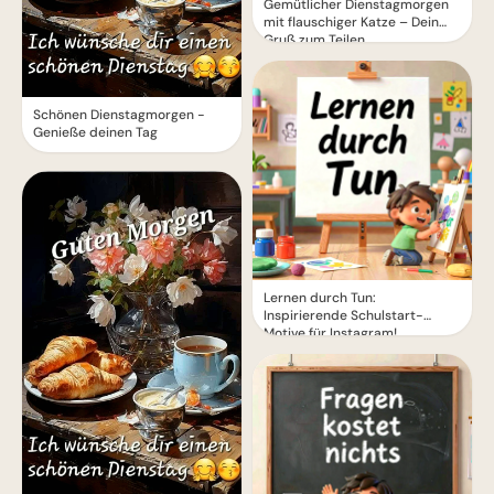
Gemütlicher Dienstagmorgen
mit flauschiger Katze – Dein
Gruß zum Teilen
Schönen Dienstagmorgen -
Genieße deinen Tag
Lernen durch Tun:
Inspirierende Schulstart-
Motive für Instagram!