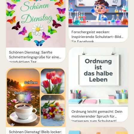
Forschergeist wecken:
Inspirierende Schulstart-Bilder
für Facebook
Schönen Dienstag: Sanfte
Schmetterlingsgrüße für einen
produktiven Tag
Ordnung leicht gemacht: Dein
motivierender Spruch für
Instagram zum Schulstart!
Schönen Dienstag! Bleib locker: