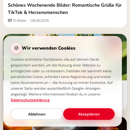
Schönes Wochenende Bilder: Romantische Grüße für
TikTok & Herzensmenschen
10 Bilder · 08.08.2026
🍪
Wir verwenden Cookies
Cookies sind kleine Textdateien, die auf deinem Gerät
gespeichert werden, um die Nutzung einer Website zu
ermöglichen oder zu verbessern. Debilder.net sammelt keine
persönlichen Daten, erfordert keine Registrierung und bietet
keine Abonnements an – die Nutzung ist immer kostenlos. Auf
Schule Bilder: Zauberhafte WhatsApp-Grüße zum
unserer Seite werden ausschließlich Google-Anzeigen
Schulstart
angezeigt. Weitere Informationen findest du in unserer
Datenschutzerklärung
.
10 Bilder · 07.08.2026
Ablehnen
Akzeptieren