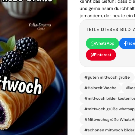
kennt das Gefühl, dass di
uns gemeinsam durchhalte
jemandem, der heute ein 
TEILE DIESES BILD 
WhatsApp
Fac
Pinterest
#guten mittwoch grüße
#Halbzeit Woche
#kos
#mittwoch bilder kostenlo
#mittwoch grüße whatsap
#Mittwochsgrüße WhatsA
#schönen mittwoch bilder