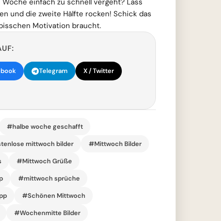
e Woche einfach zu schnell vergeht? Lass
n und die zweite Hälfte rocken! Schick das
bisschen Motivation braucht.
AUF:
ebook
Telegram
X / Twitter
#halbe woche geschafft
tenlose mittwoch bilder
#Mittwoch Bilder
s
#Mittwoch Grüße
p
#mittwoch sprüche
pp
#Schönen Mittwoch
#Wochenmitte Bilder