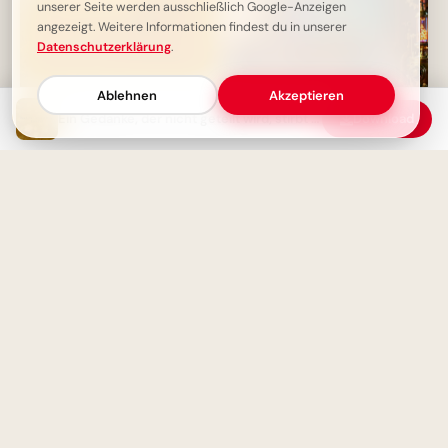
unserer Seite werden ausschließlich Google-Anzeigen
angezeigt. Weitere Informationen findest du in unserer
Datenschutzerklärung
.
Ablehnen
Akzeptieren
Ein Gedanke, der nicht geteilt wird, stirbt allein - Weisheit
Download
Überwinde deine Ängste - Dein
Bildung beginnt jetzt:
Potential wartet!
Spannende Schulerlebnisse für
Snapchat!
Die Wissenschaft kennt keine
Dogmen - nur vorläufige
Magische Schulanfänge:
Erkenntnisse
Inspirationen für neue